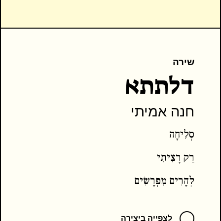
שירה
דלתתא
חנה אמיתי
סְלִיחָה
רַק רָצִיתִי
לְהָרִים מִּפְרָשִׂים
יְדִידַי
לצפייה ביצירה