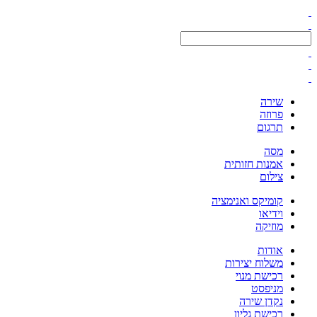
שירה
פרוזה
תרגום
מסה
אמנות חזותית
צילום
קומיקס ואנימציה
וידיאו
מוזיקה
אודות
משלוח יצירות
רכישת מנוי
מניפסט
נקדן שירה
רכישת גליון