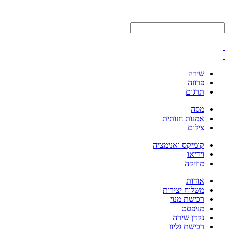
שירה
פרוזה
תרגום
מסה
אמנות חזותית
צילום
קומיקס ואנימציה
וידיאו
מוזיקה
אודות
משלוח יצירות
רכישת מנוי
מניפסט
נקדן שירה
רכישת גליון