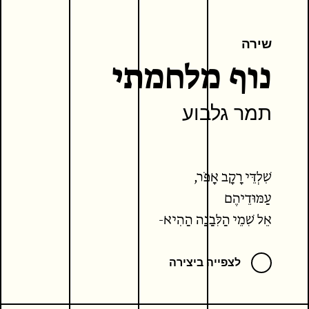
שירה
נוף מלחמתי
תמר גלבוע
שִׁלְדֵּי רָקָב אָפֹר,
עַמּוּדֵיהֶם
אֶל שְׁמֵי הַלְּבָנָה הַהִיא-
הַשְּׁסוּעָה בֵּין קִרְעֵי עָנָן.
לצפייה ביצירה
מַשָּׁב טוֹרֵד רוּחִי