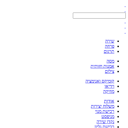
שירה
פרוזה
תרגום
מסה
אמנות חזותית
צילום
קומיקס ואנימציה
וידיאו
מוזיקה
אודות
משלוח יצירות
רכישת מנוי
מניפסט
נקדן שירה
רכישת גליון