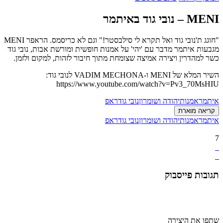
MENI – נובי גוד באיתמר
"חוגג ת'נובי גוד ואל תקרא לי סילבסטר!" וגם לא כריסמס. הראפר MENI
מגבעות איתמר מדבר עם 'יהי' על אמנות חופשית ומורשת אבות, נובי גוד
כשר למהדרין ויצירה אמיצה שצומחת מתוך חיבור לזהות, למקום ולזמן.
השיר המלא של MENI ו-VADIM MECHONA לנובי גוד:
https://www.youtube.com/watch?v=Pv3_70MsHIU
איתמר
אמנות
יהודה ושומרון
נובי גוד
ראפ
קריאה מוארת
איתמר
אמנות
יהודה ושומרון
נובי גוד
ראפ
7
תגובות פייסבוק
שתפו את היצירה