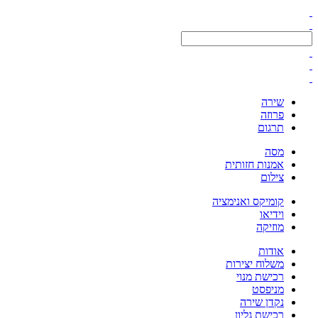
שירה
פרוזה
תרגום
מסה
אמנות חזותית
צילום
קומיקס ואנימציה
וידיאו
מוזיקה
אודות
משלוח יצירות
רכישת מנוי
מניפסט
נקדן שירה
רכישת גליון