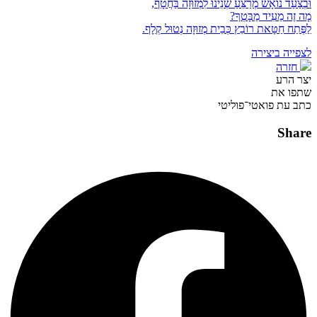
וּבְצַעַד נוֹאָשׁ מְרַצֵּעַ שְׁנֵינוּ לִמְזוּזָה בַּחֲטָף,
מָה זֶה מֵעִיד מַבָּטְךָ?
לַפֶּתַח חַטָּאת רוֹבֵץ כְּבֵית מְזוּזָה נְטוּל קְלָף.
לצפייה ביצירה
חזרה
יצר הרע
שתפו את
כתב עת פואטי־פוליטי
Share