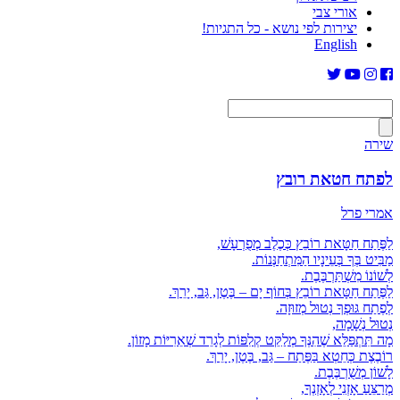
אורי צבי
יצירות לפי נושא - כל התגיות!
English
שירה
לפתח חטאת רובץ
אמרי פרל
לַפֶּתַח חַטָּאת רוֹבֵץ כְּכֶלֶב מְפֻרְעָשׁ,
מַבִּיט בְּךָ בְּעֵינָיו הַמִּתְחַנְּנוֹת.
לְשׁוֹנוֹ מִשְׁתַּרְבֶּבֶת.
לַפֶּתַח חַטָּאת רוֹבֵץ בְּחוֹף יָם – בֶּטֶן, גַּב, יָרֵךְ.
לְפֶתַח גּוּפְךָ נְטוּל מְזוּזָה.
נְטוּל נְשָׁמָה,
מָה תִּתְפַּלֵּא שֶׁהִנְּךָ מְלַקֵּט קְלִפּוֹת לְגָרֵד שְׁאֵרִיּוֹת מָזוֹן.
רוֹבֶצֶת כְּחֵטְא בַּפֶּתַח – גַּב, בֶּטֶן, יָרֵךְ.
לָשׁוֹן מְשֻׁרְבֶּבֶת.
מְרַצֵּעַ אָזְנִי לְאָזְנְךָ,