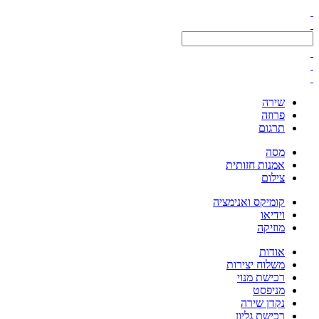
שירה
פרוזה
תרגום
מסה
אמנות חזותית
צילום
קומיקס ואנימציה
וידיאו
מוזיקה
אודות
משלוח יצירות
רכישת מנוי
מניפסט
נקדן שירה
רכישת גליון