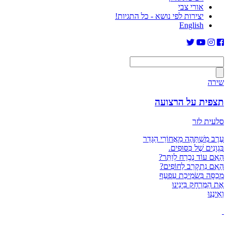
אורי צבי
יצירות לפי נושא - כל התגיות!
English
שירה
תצפית על הרצועה
סלעית לזר
עֶרֶב מִשְׁתַּהֶה מֵאֲחוֹרֵי הַגָּדֵר
בִּגְוָנִים שֶׁל כִּסּוּפִים.
הַאִם עוֹד נֻכְרַח לְוַתֵּר?
הַאִם נִתְקָרֵב לַחוֹפִים?
מְכַסָּה בִּשְׂמִיכַת עַפְעַף
אֶת הַמֶּרְחָק בֵּינֵינוּ
וְאֵינֶנּוּ