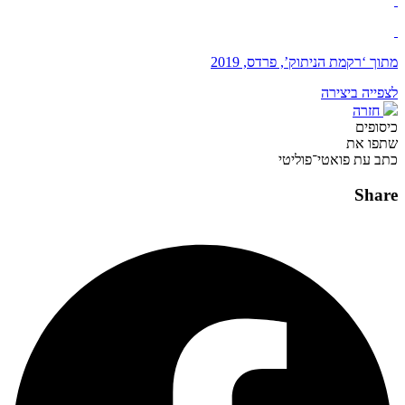
מתוך ‘רקמת הניתוק’, פרדס, 2019
לצפייה ביצירה
חזרה
כיסופים
שתפו את
כתב עת פואטי־פוליטי
Share