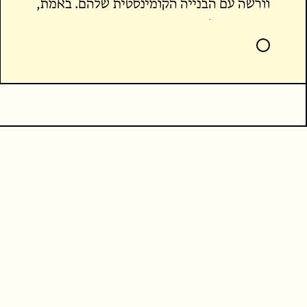
וורשה עם הבנייה הקומינסטית שלהם. באמת,
כנופייה של בריונים משמינים מכרוב חמוץ
ונקניקיות. הייתי חייב לחזור לארץ כדי שהזין
שלי לא ייקפא.
בדרך לשדה התעופה המונית נתקעה בערימה
של פולנים סמוקי לחיים. הייתה מהומה
שלמה, בממשלה הפולנית החליטו לציין מאה
שנה להולדת האומה המופלאה הזאת, שאת
כל ההיסטוריה שלה אפשר לתמצת למחנות
השמדה וכופתאות ממולאות. באמת חגיגה.
המונית נתקעה במשך שעה מאחורי תהלוכה
של ניאו נאצים שהניפו דגלים של פולין. על
הדגלים הודפס דרקון עם חרב שעולה וצומחת
היישר מהמפשעה שלו.
"נו" צרחתי דרך החלון הפתוח ומיד חטפתי