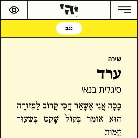
נגב
שירה
ערד
סיגלית בנאי
כָּכָה אֲנִי אֶשָּׁאֵר הֲכִי קָרוֹב לַפְּזוּרָה
הוּא אוֹמֵר בְּקוֹל שָׁקֵט בְּשִׁעוּר
יַזָּמוּת