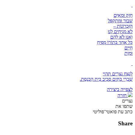
חָזָק וּמְאַיֵּם
שָׁבוּר וּמִתְקַפֵּל
הַזִּכְרוֹנוֹת –
לֹא מְנִיחִים לָנוּ
וְאָנוּ לֹא לָהֶם
כָּל אֶחָד בְּתוֹרוֹ מֵפִיחַ
חַיִּים
וּמָוֶת
לְנֶצַח נְצָרִים תִּהְיִי
שִׁבְרֵי בָּתִּים סְבִיב בֵּית הַכְּנֶסֶת.
לצפייה ביצירה
חזרה
נצרים
שתפו את
כתב עת פואטי־פוליטי
Share