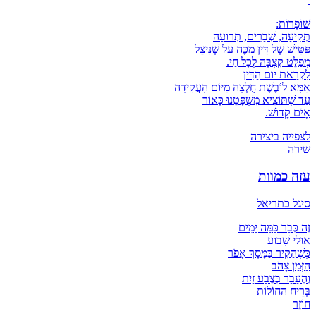
שׁוֹפָרוֹת:
תְּקִיעָה, שְׁבָרִים, תְּרוּעָה
פַּטִּישׁ שֶׁל דִּין מַכֶּה עַל שְׁנִיצֵל
מְפַלֵּט קִצְבָּה לְכָל חַי.
לִקְרַאת יוֹם הַדִּין
אִמָּא לוֹבֶשֶׁת חֻלְצָה מִיּוֹם הָעֲקִידָה
עַד שֶׁתּוֹצִיא מִשְׁפָּטֵנוּ כָּאוֹר
אָיֹם קָדוֹשׁ.
לצפייה ביצירה
שירה
עזה כמוות
סיגל כתריאל
זֶה כְּבָר כַּמָּה יָמִים
אוּלַי שָׁבוּעַ
כְּשֶׁהַקִּיר בַּמָּסָךְ אָפֹר
הַזְּמַן צָהֹב
וְהֶעָבָר בְּצֶבַע זַיִת
בְּרֵיחַ הַחוֹלוֹת
חוֹזֵר