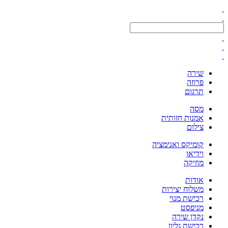
שירה
פרוזה
תרגום
מסה
אמנות חזותית
צילום
קומיקס ואנימציה
וידיאו
מוזיקה
אודות
משלוח יצירות
רכישת מנוי
מניפסט
נקדן שירה
רכישת גליון