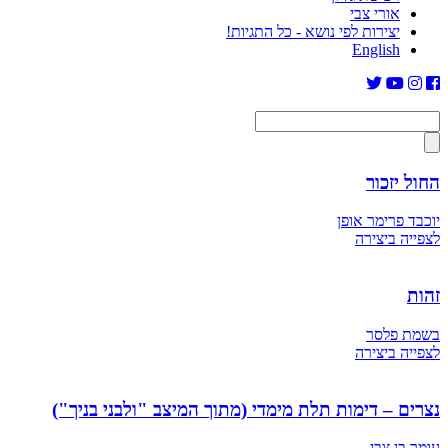
אורי צבי
יצירות לפי נושא - כל התגיות!
English
החול יזכור
יוכבד פרימר אופן
לצפייה ביצירה
זהות
בשמת פלסר
לצפייה ביצירה
נצרים – דימות תלת מימדי (מתוך המיצב "ולבני בניך")
עומר בן צבי