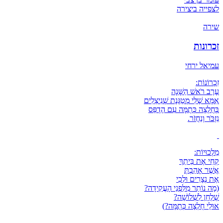
לצפייה ביצירה
שירה
זכרונות
עמיאל ירחי
זִכְרוֹנוֹת:
עֶרֶב רֹאשׁ הַשָּׁנָה
אִמָּא שֶׁלִּי מְטַגֶּנֶת שְׁנִיצֵלִים
בְּחֻלְצָה כְּתֻמָּה עִם הֶדְפֵּס
נִזְכֹּר וְנַחֲזֹר.
מַלְכוּיוֹת:
קְחִי אֶת בֵּיתֵךְ
אֲשֶׁר אָהַבְתְּ
אֶת נְצָרִים וּלְכִי
(מָה נוֹתַר מִלִּפְנֵי הָעֲקִידָה?
שֻׁלְחָן לִשְׁלוֹשָׁה?
אוּלַי חֻלְצָה כְּתֻמָּה?)