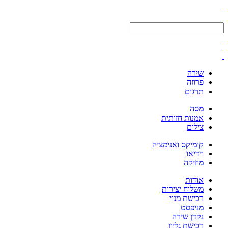
שירה
פרוזה
תרגום
מסה
אמנות חזותית
צילום
קומיקס ואנימציה
וידיאו
מוזיקה
אודות
משלוח יצירות
רכישת מנוי
מניפסט
נקדן שירה
רכישת גליון