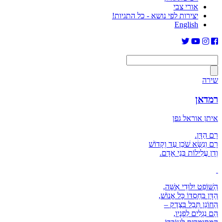
אורי צבי
יצירות לפי נושא - כל התגיות!
English
שירה
רמדאן
איתן אוראל גפן
רָם הַדָּן.
רָם וְנִשָּׂא שֹׁכֵן עַד וְקָדוֹשׁ
וְדָן עֲלִילוֹת בְּנֵי אָדָם.
הַשּׁוֹפֵט יִלּוּדֵי אִשָּׁה,
הַדָּן בְּחַסְדּוֹ כָּל אֱנוֹשׁ,
הַחוֹנֵן תֵּבֵל בְּצֶדֶק –
הֵם נִגְלִים לְפָנָיו,