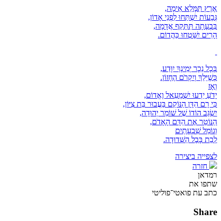
אֶרֶץ תִּמָּלֵא אֵימָה,
גְּבָעוֹת יִשְׁתַּחוּ לִפְנֵי אָדוֹן,
בִּבְעָתָה תִּתָּקֵף אֲדָמָה,
הָרִים יִשָּׁטְחוּ כַּהֲדוֹם.
בְּכָל נֵכָר יְמִינְךָ יִוָּדַע,
כְּשֶׁיֵּלֵךְ וְיִקְרֹם הֶחָזוֹן.
וְאָז
יָדֹעַ יֵדְעוּ יִשְׁמָעֵאל וֶאֱדוֹם,
כִּי רָם הַדָּן הַנּוֹקֵם בַּעֲבוּר בַּת צִיּוֹן,
יִשְׂגַּב הוֹדוֹ שֶׁל שׁוֹמֵר יְהוּדָה,
הַנּוֹטֵר אֶת הַדָּם הָאָדֹם,
וְגוֹמֵל שִׁבְעָתַיִם
לְבַת בָּבֶל הַשְּׁדוּדָה.
לצפייה ביצירה
חזרה
רמדאן
שתפו את
כתב עת פואטי־פוליטי
Share