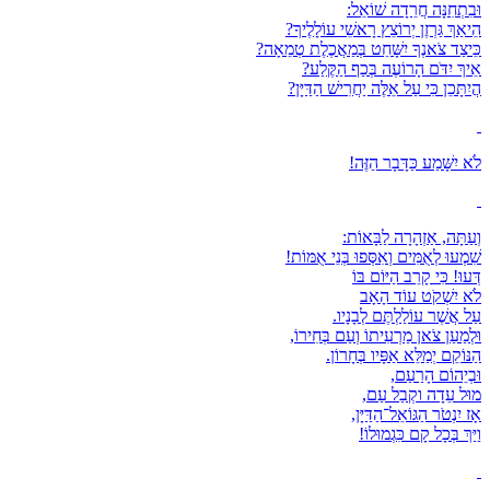
וּבִתְחִנָּה חֲרֵדָה שׁוֹאֵל:
הֵיאַךְ גַּרְזֶן יְרוֹצֵץ רָאשֵׁי עוֹלָלֶיךָ?
כֵּיצַד צֹאנְךָ יִשָּׁחֵט בְּמַאֲכֶלֶת טְמֵאָה?
אֵיךְ יִדֹּם הָרוֹעֶה בְּכַף הַקֶּלַע?
הֲיִתָּכֵן כִּי עַל אֵלֶּה יַחֲרִישׁ הַדַּיָּן?
לֹא יִשָּׁמַע כַּדָּבָר הַזֶּה!
וְעַתָּה, אַזְהָרָה לַבָּאוֹת:
שִׁמְעוּ לְאֻמִּים וְאִסְּפוּ בְּנֵי אֻמּוֹת!
דְּעוּ! כִּי קָרֵב הַיּוֹם בּוֹ
לֹא יִשְׁקֹט עוֹד הָאָב
עַל אֲשֶׁר עוֹלַלְתֶּם לְבָנָיו.
וּלְמַעַן צֹאן מַרְעִיתוֹ וְעַם בְּחִירוֹ,
הַנּוֹקֵם יְמַלֵּא אַפָּיו בְּחָרוֹן.
וּבְיֵהוֹם הָרַעַם,
מוּל עֵדָה וקְבַל עַם,
אָז יִנְטֹר הַגּוֹאֵל־הַדַּיָּן,
וַיַּךְ בְּכָל קָם כִּגְמוּלוֹ!