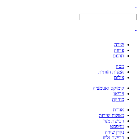
שירה
פרוזה
תרגום
מסה
אמנות חזותית
צילום
קומיקס ואנימציה
וידיאו
מוזיקה
אודות
משלוח יצירות
רכישת מנוי
מניפסט
נקדן שירה
רכישת גליון