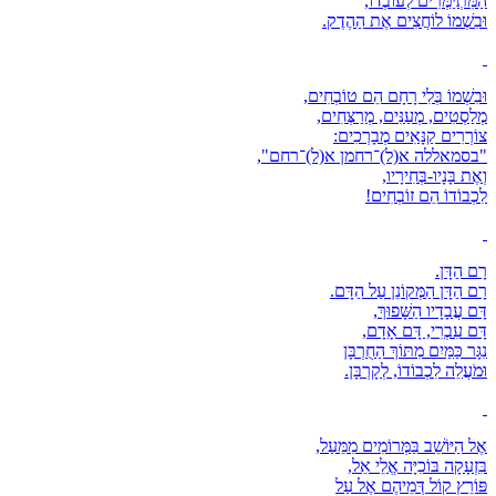
הַמִּתְיַמְּרִים לְעוֹבְדוֹ,
וּבִשְׁמוֹ לוֹחֲצִים אֶת הַהֶדֶק.
וּבִשְׁמוֹ בְּלִי רָחָם הֵם טוֹבְחִים,
מְלַסְטִים, מְעַנִּים, מְרַצְּחִים,
צוֹרְרִים קַנָּאִים מְבָרְכִים:
"בסמאללה א(ל)־רחמן א(ל)־רחם",
וְאֶת בָּנָיו-בְּחִירָיו,
לִכְבוֹדוֹ הֵם זוֹבְחִים!
רָם הַדָּן.
רָם הַדָּן הַמְּקוֹנֵן עַל הַדָּם.
דָּם עֲבָדָיו הַשָּׁפוּךְ,
דָּם עִבְרִי, דָּם אָדָם,
נִגָּר כַּמַּיִם מִתּוֹךְ הַחֻרְבָּן
וּמֹעֲלֵה לִכְבוֹדוֹ, לְקָרְבָּן.
אֶל הַיּוֹשֵׁב בַּמְּרוֹמִים מִמֵּעַל,
בִּזְעָקָה בּוֹכִיָּה אֱלֵי אֵל,
פּוֹרֵץ קוֹל דְּמֵיהֶם אֶל עַל