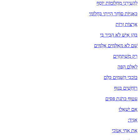
לַהֲעִירֵנִי מֵחֲלוֹמוֹת יוֹסֵף
כָּאֳנִיּוֹת סוֹחֵר הָיִיתִי בַּחֲלוֹמִי
אֲרָצוֹת זָרוֹת
בָּהֶן אִישׁ לֹא הִכִּיר בִּי
שָׁם לֹא מְאַלְּמִים אֲלֻמִּים
רַק מִשְׁתַּחֲוִים
לְאֵלֶם הַפֶּה
כּוֹכְבֵי הַשָּׁמַיִם כֻּלָּם
רוֹחֲשִׁים בְּגוּף
עָטוּף כְּתֹנֶת פַּסִּים
אִם יִשְׁאֲלוּ
אַגִּיד:
אֶת אַחַי אָנוֹכִי