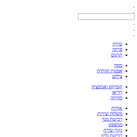
שירה
פרוזה
תרגום
מסה
אמנות חזותית
צילום
קומיקס ואנימציה
וידיאו
מוזיקה
אודות
משלוח יצירות
רכישת מנוי
מניפסט
נקדן שירה
רכישת גליון