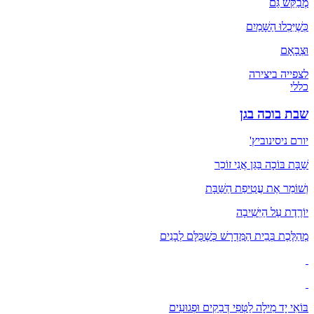
מְבַקֵּשׁ גַּם
כְּשֶׁיִּכְלוּ הַשָּׁמַיִם
וּצְבָאָם
לצפייה ביצירה
כללי
שבת בוכה בגן
יורם ניסינוביץ'
שַׁבָּת בּוֹכָה בַּגַּן אֲנִי זוֹכֵר
וְשׁוֹמֵר אֶת עֲטִיפַת הַשַּׁבָּת
יוֹרֶדֶת עַל הַיְּשִׁיבָה
מְהַלֶּכֶת בְּבֵית הַמִּדְרָשׁ כְּשֶׁכֻּלָּם לְבָנִים
בּוֹאִי יָד מִילָה לַטְּפִי דְּבֵקִים וּפְגוּעִים