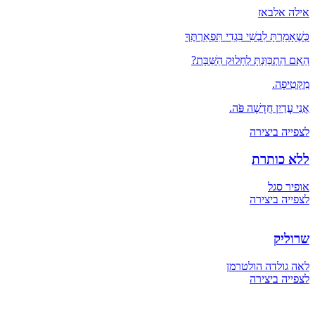
אילה אלבאז
כְּשֶׁאָמַרְתָּ לִבְשִׁי בִּגְדִי תִּפְאַרְתֶּךָ
הַאִם הִתְכַּוַּנְתָּ לְחָלוּק הַשַּׁבָּת?
מִקְּטִיפָה.
אֲנִי עֲדַיִן חֲדָשָׁה פֹּה.
לצפייה ביצירה
ללא כותרת
אופיר סגל
לצפייה ביצירה
שרוליק
לאה גולדה הולטרמן
לצפייה ביצירה