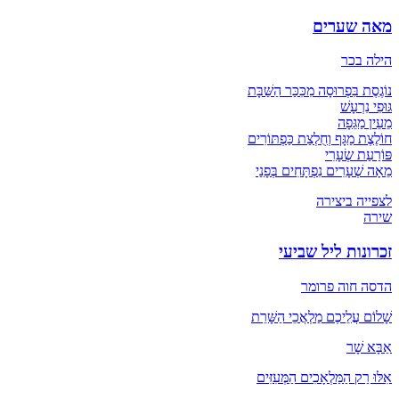
מאה שערים
הילה בכר
נוֹגֶסֶת בִּפְרוּסָה מִכִּכַּר הַשַּׁבָּת
גּוּפִי נִרְעָשׁ
מֵעֵין מַגֵּפָה
חוֹלֶצֶת מַגָּף וְחֻלְצַת כַּפְתּוֹרִים
פּוֹרַעַת שְׂעָרִי
מֵאָה שְׁעָרִים נִפְתָּחִים בְּפָנַי
לצפייה ביצירה
שירה
זכרונות ליל שביעי
הדסה חוה פרומר
שָׁלוֹם עֲלֵיכֶם מַלְאֲכֵי הַשָּׁרֵת
אַבָּא שָׁר
אִלּוּ רַק הַמַּלְאָכִים הַמְּעִזִּים