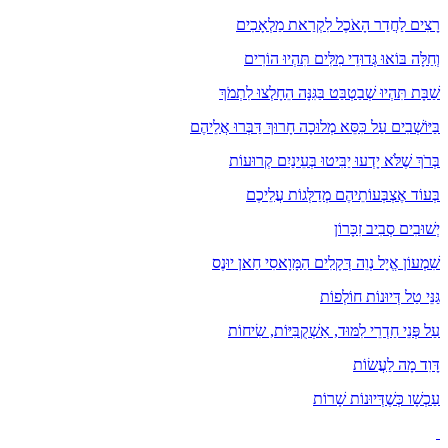
רָצִים לַחֲדַר הָאֹכֶל לִקְרַאת מַלְאָכִים
וְחַלָּה בּוֹאוּ גְּדוּדֵי מִלִּים תִּהְיוּ הוֹרִים
שַׁבָּת תִּהְיוּ שְׁבַטְבַּט בַּגִּנָּה הֵחָלְצוּ לִתְמֹךְ
בַּיּוֹשְׁבִים עַל כִּסֵּא מְלוּכָה חָרוּךְ דַּבְּרוּ אֲלֵיהֶם
בְּרֹךְ שֶׁלֹּא יָדְעוּ יַבִּיטוּ בְּעֵינַיִם קְרוּעוֹת
בְּעוֹד אֶצְבְּעוֹתֵיהֶם מְדַלְּגוֹת עֲלֵיכֶם
יְשׁוּבִים סְבִיב זִכָּרוֹן
שִׁמְעוֹן אֱיָל נְוֵה דְּקָלִים הַמָּוָאסִי חַאן יוּנֶס
גַּנֵּי טַל דְּיוּנוֹת חוֹלְפוֹת
עַל פְּנֵי חַדְרֵי לִמּוּד, אַשְׁקֻבִּיּוֹת, שִׂיחוֹת
דָּוִד מָה לַעֲשׂוֹת
עַכְשָׁו כְּשֶׁדְּיוּנוֹת שָׁרוֹת