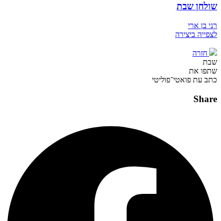
שולחן שבת
רני בן ארי
לצפייה ביצירה
חזרה
שבת
שתפו את
כתב עת פואטי־פוליטי
Share