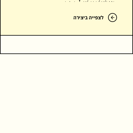
בְּאִישׁוֹנָיו שֶׁל נָמֵר
לצפייה ביצירה
צִפּוֹר קְטַנָּה
אֶקְרָא לָהּ שְׁכִינָה
אוֹ צַיְצָנִית
כְּמוֹ מִשְׁבָּר
בַּת קוֹל נוֹהֶמֶת
הִיא
שְׁבָטִים מַחֲרִישִׁים