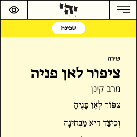
שכינה
שירה
ציפור לאן פניה
מרב קינן
צִפּוֹר לְאָן פָּנֶיהָ
וְכֵיצַד הִיא מַבְחִינָה