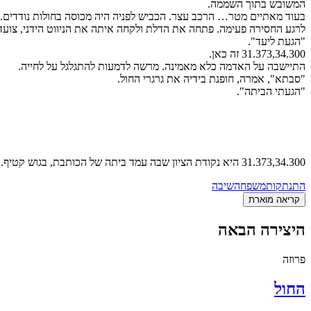
המשובש בתוך השממה.
בעוד מאתיים מטר… הרכב עצר. הכביש לפניה היה מכוסה בחולות נודדים.
לרגע החסירה פעימה. פתחה את הדלת ולקחה איתה את הניווט הידני, צועד
"הגעת ליעד".
31.373,34.300 זה כאן.
התיישבה על האדמה כלא מאמינה. מרשה לדמעות להתגלגל על לחייה.
"סבתא", אמרה, חופנת בידיה את גרגרי החול.
"הגעתי הביתה".
31.373,34.300 היא נקודת הציון שבה עמד ביתה של הכותבת, בגוש קטיף.
התנתקות
משפחה
שיבה
קריאה מוארת
היצירה הבאה
פרוזה
החול