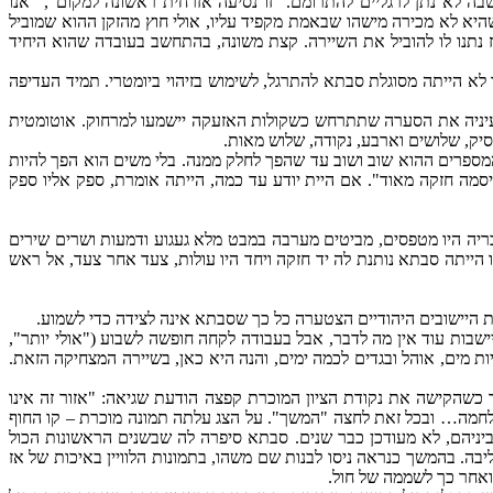
לא נתן לרגליים להתרומם. "זו נסיעה אזרחית ראשונה למקום", "אנו
היא לא מכירה מישהו שבאמת מקפיד עליו, אולי חוץ מהזקן ההוא שמוביל
תנו לו להוביל את השיירה. קצת משונה, בהתחשב בעובדה שהוא היחיד
 הייתה מסוגלת סבתא להתרגל, לשימוש בזיהוי ביומטרי. תמיד העדיפה
עיניה את הסערה שתתרחש כשקולות האזעקה יישמעו למרחוק. אוטומטית
יק, שלושים וארבע, נקודה, שלוש מאות.
ספרים ההוא שוב ושוב עד שהפך לחלק ממנה. בלי משים הוא הפך להיות
שה 31.373,34.300 מחכה לקבל מחמאה מאשף הסיסמאות, "סיסמה חזקה מאוד". אם היית יודע עד כמה, הייתה אומרת, ספק אליו ספק
יה היו מטפסים, מביטים מערבה במבט מלא געגוע ודמעות ושרים שירים
ייתה סבתא נותנת לה יד חזקה ויחד היו עולות, צעד אחר צעד, אל ראש
 היישובים היהודיים הצטערה כל כך שסבתא אינה לצידה כדי לשמוע.
בות עוד אין מה לדבר, אבל בעבודה לקחה חופשה לשבוע ("אולי יותר",
 מים, אוהל ובגדים לכמה ימים, והנה היא כאן, בשיירה המצחיקה הזאת.
, להבין למה לצפות. שוב פתחה Google Earth, בראש האתר נכתב שתמונות הלוויין מתעדכנות כעת כל 48 שעות. אך כשהקישה את נקודת הציון המוכרת קפצה הודעת שגיאה: "אזור זה אינו
מלחמה… ובכל זאת לחצה "המשך". על הצג עלתה תמונה מוכרת – קו החוף
ביניהם, לא מעודכן כבר שנים. סבתא סיפרה לה שבשנים הראשונות הכול
בה. בהמשך כנראה ניסו לבנות שם משהו, בתמונות הלוויין באיכות של אז
ואחר כך לשממה של חול.