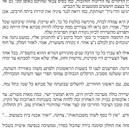
 הדקלים על הדיונות הזהובות, כמו בסיס צבאי שהוקם באופן זמני. גם אל
הדי-ניין" ושותקת, כמו רואה לנגד עיניה את קירות ביתה חרבים, אבן
רק היא עמדה לבדה, מרגישה בולטת כל כך, לא שייכת. פחדה שיבקשו שכל
חבל", אמרו. הם נראו לה צעירים ממה שיכלה להיות סבתא אילו הייתה כאן
פרוש מהשיירה לכיוון נקודת הציון הפרטית שלה.
הדממה והסביר כי בסך הכול ביקש נ"צ להתכוונן אליו, כמעט נתנה את
חים נתן לכולם נ"צ אחר. זו נקודה משוערת, אמר, לאזור המלון, על חוף
אילו לא עברו כל כך הרבה שנים מהגירוש הנורא ההוא בתשס"ה. בכל אחד
 הצעירים היו סקרנות, נחישות וחזון, אלה שלא אבדו לסבתא עד ימיה
נה. הפרשנים לעגו לו בשעות הראשונות ולפתע משהו באווירה השתנה,
רס ששלטו מסביב, הדקלים הגבוהים עמוסי הפרי ועצי השיטה המכחילה,
שם, עם ראשוני החוזרים, להשלים שבועתה של סבתא כל שנה בתל גמה,
יירה כולה מערבה לכיוון הים, והיא תמשיך ישר, כמה מאות מטרים, עד
 אלבומים בבית וזה האחרון זכה ללוות אותה בשבתות הארוכות של הקיץ.
ומבני הציבור החריבו זמן קצר אחרי שהיהודי האחרון עזב. רק החולות,
ש. "אין לי כסף לשתי משכנתאות", צחקה, "ואיך אבנה בית כשנשוב…"
חה את החלון וסימנה בידה שהכול בסדר, ממשיכה בנסיעה איטית בשביל