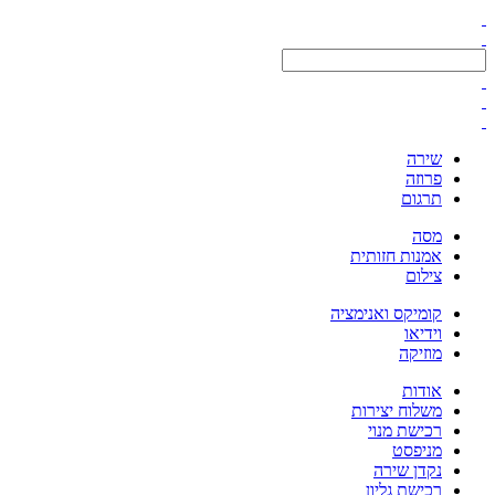
שירה
פרוזה
תרגום
מסה
אמנות חזותית
צילום
קומיקס ואנימציה
וידיאו
מוזיקה
אודות
משלוח יצירות
רכישת מנוי
מניפסט
נקדן שירה
רכישת גליון