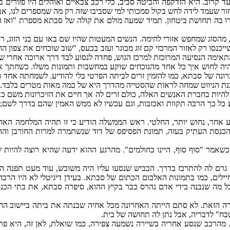
רוב. היא הזדקפה והביטה סביב, כלי רכב צבאיים ואוהלים היו פזורים בין
בה תחושת ביטחון. תמיד שמעה מולם את קולה של סבתא מספרת "ואז הגיעו 
, מהסוג שמחפש אזורי לחימה. הנשים המעטות שהיו שם באו עם בני הזוג, 
יכנסו רק לאזור המרכזי קם זוג מבוגר ועזב בכעס, "שוב שוכחים את צפון ה
התאימה הנסיעה המרוכזת למרכז הגוש, פחדה לנסוע לבד דרך ארוכה אחרי שת
 לחוש איך כל אחד מהנוכחים שוקע במחשבות ותמונות משלו. כשחתך את 
 של סבתא, כמו להזמין זרים לביתה הפרטי בלי להודיע. לשמחתה אחד הנוכ
כנת הניווט שמחה לראות שהסטייה מהדרך היא של כמה מאות מטרים בלבד.
ה להיות בחברת האנשים האלה, כולם זרים לה אך חיים את הזיכרונות משם כ
 כך הרבה תקוות ואכזבות, וגם עכשיו לא ממש האמין שהם בדרך לשם; אצל
אחר, נחוש יותר, החלטי. ראש הממשלה הודיע כי זו תהיה המלחמה האחרו
ת הכנסת העתיק בעזה, תמונת הפסיפס של דוד שנשתמרה למרות החורבן והה
שאמר "סוף סוף, היינו כחולמים". מהרגע ההוא ידעה שהיא רוצה להיות 
 גרם לה להתרכז בדרך. הכביש שנסעו עליו היה משובש, עוד מעט תפנה הש
ילים, כמו בתמונות האלבום הכתום של סבתא. בעידן דיגיטלי לא היו הרבה
ל מה שנבנה בידי אדם נהרס כבר בקיץ ההוא, סיפרה סבתא, את בתי הכנסת 
רה הזאת. לא סתם הייתה האחרונה מכל אחיה שבנתה את ביתה ביישוב החד
בח" לדבריה, אבל נתן לה תחושה של בית.
 מהרכב שנסע אחריה בשיירה נשמעה צפירה, כמו שואלת, לאן זה, היא פת