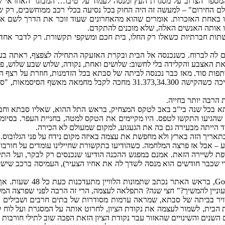
פר הצרוב על מסגרת העץ ומנסה לעמוד על טיבו… המבוגר האחראי שבה 
לם החירום" – למעשה זה היה החוק בכל נסיעה בכלי רכב ממוחשבים, רק ש
באחת האזכרות. אומרים שהוא מהאחרונים שעוד זוכר את הדרך לשם אז נ
יקו אותה האנשים האלה, שלא מוכנים להתקדם.
תות חברתיות כשאלו רק החלו, בית חכם ומשקפי תקשורת. רק לדבר אחד לא
רם לה לברוח. כשנכנסה אל הבית ובקרת האזעקה התחילה לצפצף, ראתה ב
את האצבע והקלידה בלי לחשוב: שלושים ואחת, נקודה, שלוש שבע שלוש, פס
ות סוד. מאז כבר נכנסה לביתה של סבתא בכל הזדמנות, חוזרת על רצף המ
גם הסיסמה שלה במקומות שבהם לא יכלה להושיט אצבע מזהה, תמיד חייכה כשהקי
 הרבה יותר בחייה.
תא בכל שנה בי"ב באב לטקס המצחיק, בראש התל ההוא, שאליו סבתא וחבר
יעו התקשו לטפס. היו מקיימים את הטקס למטה, בחניית העפר. בסיומו ה
הייתה מבעירה גם בה את הגעגוע, למקום שמעולם לא הכירה.
ריך הזה בארץ ולא מחפשת את עצמה באיזה מקום נידח על פני הגלובוס.
 – אבל אז פרצה המלחמה. כשהודיעו בתקשורת שחיילינו עומדים על חורבות
ת לשיירה הזאת. אמנם במפגש ההכנה הודיעו שנכנסים רק לבקר, ועל התייש
 שכבר חודשים הוא מנסה לשדך לה את אחיו הצעיר), העמיסה ברכב שישיות
אתמול רצתה להכין את עצמה
מעוניין להמשיך?" חצי שנה? התפלאה לעצמה, הרי זה הרבה לפני שפרצה ה
האוויר בביתה של סבתא, שמראה ערמות מסודרות של בתים חרבים ושבילים 
הבית, לשמור לעצמה את נקודת הציון, לחרוט אותה על המסגרת ועל לוח לי
השנים והשינויים שהאזור עבר נקודת הציון הזאת הפכה שוב לתילי חורבות 