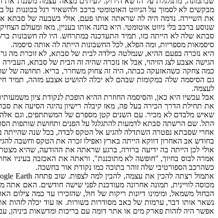
שבתמונה, מתגלגלת על הדשא הירוק. לעיתים מצאה עצמה משננת את המס
מבקשים לא לסמוך על הניווט האוטומטי ברכב ולהשאיר רגל בכוננות על ב
את השיירה. נדמה היה לה שראתה אותו פעם, אולי בשבעה של סבתא או 
שנוסע ברכב בלי ניווט אוטומטי. היא בחנה אותו בעניין, מאז ומעולם הצח
סבתא שלה לא הייתה כזו, תמיד התעדכנה במתרחש. היו לה חשבונות ברש
סיסמאות מספריות, ומה הפלא, לכל החשבונות הייתה לה אותה סיסמה.
היא נזכרה בפעם ההיא, שנמלטה כילדה לבית של סבתא, לא זוכרת מה ג
הגישה אצבע לצג הזיהוי, אבל אז נזכרה שהיה זה הבית של סבתא, העבירה 
כמה צחקה כשהאזעקה כבתה, היה זה צחוק משחרר, בריא. תחושה של שותפ
לעצמה.
אבל עכשיו היא כאן, והסיסמה החוזרת ההיא הופכת לנקודת ציון משמעותית
את תחילת הדרך הכירה בעל פה, מאז קיבלה רישיון נהיגה הסיעה את סב
שאיש מלבדם לא מכיר. עם השנים קטן מספרם של המשתתפים, וגם אלה שהג
התל. שם הרשתה סבתא לדמעות להתגלגל על הפנים ותחושת שותפות הסוד 
אחרי שסבתא נפטרה השתדלה להגיע אל הטקס לבדה, בכל שנה שהייתה בתא
בחודש אב האחרון דווקא הייתה בארץ ואפילו זכרה את הטקס וחשבה להגיע
אולי לכן הייתה בה ידיעה ברורה, ברגע שראתה את ההודעה, שהיא מצטרפ
אמרה לבוס בחיוך, "חופשה לא מתוכננת", וראתה את האכזבה בעיניו אחרי
כשהרכב הספורטיבי שלה זוהר בתוכה כמו נקודת אור בחשכה.
מכוסה לוויינית, תמונה אחרונה מעודכנת לפני שישה חודשים. האם אתה 
הכחול משמאל, ומימינו דיונות ריקות של חול, שהזכירו עד כמה צילום 
נשאר אותו דבר, ערמות של כאב מסודרות בשורות. אז עוד יכלה לזהות את 
אפשר היה לזהות פארק מים או אתר דומה עם בריכות ומדשאות ביניהן, עם 