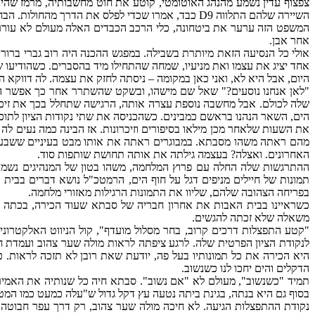
צפצוף עדין נשמע מהנהג האוטומטי, קוטע את חוט מחשבותיה, מרמז שהיעד ק
השיירה שלהם התלווה D9 כבד, אמרו שכדי לפלס את הדרך מהחולות. הבחור שעמד לידה לחש בקול סמכותי למי שסביבו שזה רק מה שמספרים לנו, אבל בעצם חוששים ממטענים על הכביש.
המשפט הזה ערער את ביטחונה, כלי הרכב הכבדים האלה מעולם לא עוררו 
אחר אבן.
אולי כל הנסיעה הזאת מיותרת בשבילה. במפגש ההכנה היה רוב גברי ברור
אחד יציג את עצמו ואת מניעיו, שמחה שהתחילו מיד בהסברים. כשהודיעו שי
היום, אבל היא לא, ואני כאן במקומה – ניסתה לחזק את עצמה. לה דווקא 
"לאן אנחנו נוסעים?" שאל שם מישהו, ובשקט שהשתרר אחר כך אפשר היה
שלה לכולם. אבל מחשבה נוספת עצרה אותה, הרגישה שתחלל בכך את זיכרונה
הים, השאר הנהנו בראשם כמבינים. כשהכניסה את שתי נקודות הציון לתו
את השעות שלאחר מכן מילאו בסיפורים וזיכרונות. אז הבינה כמה נעים ל
מהם ראתה משהו מסבתא. במבוגרים ראתה את אותו מבט בעיניים ששבע כל
האחרונים. ואצלה? בעצמה גילתה את אותה תחושת שותפות סוד.
ההתרגשות שלה החלה עם פרוץ המלחמה, משהו בטון של המנהיגים נשמע 
תמונות של חיילים מניפים דגל על חוף הים, הרמטכ"ל נושא דברים בבי
בפריחה הצהובה שלהם, שליוו את התמונות הרגילות מאזורי מלחמה.
כשראיינו בבית האבות את אחרון חבריה של סבתא שעוד הכירה, בכתה כ
משאלה שלא זכתה להגשים.
"קטע התפצלות דרכים קרוב, בחר מסלול מועדף", קול הניווט האלקטרוני
לנקודת הציון הפרטית שלה. לרגע ציפתה לראות מולה שער צהוב ועמדת חי
היא הכירה את כל תמונותיו בעל פה, יודעת שאת רובן לא תזכה לראות. כ
הדקלים והים יחכו לנו כשנשוב.
תמיד "כשנשוב", מעולם לא "אם נשוב". סבתא חיה כל שנותיה את האמי
בסוף גם היא בנתה, בגינת ביתה נטעה עץ דקל גדול ש"עלה כמעט כמו המט
נקודת ההתפצלות הגיעה. לא חיכה מולה שער צהוב, רק דרך עפר חבוטה.