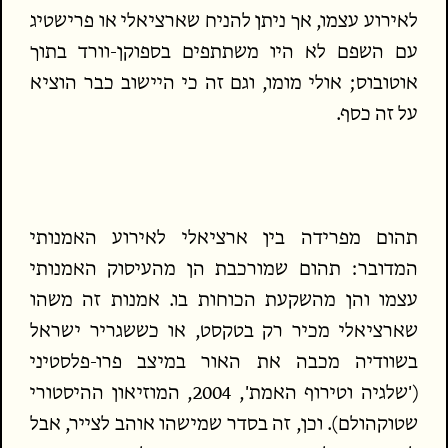
לאירוע עצמו, אך ניתן להניח שארציאלי או פרישטיג
עם השפם לא היו משתתפים בספוקן-וורד בתוך
אוטובוס; אולי מומו, וגם זה כי היישוב כבר הוציא
על זה כסף.
תהום מפרידה בין ארציאלי לאירוע האמנותי
המדובר: תהום שמורכבת הן מהעיסוק האמנותי
עצמו והן מהשקעת הכוחות בו. אמנות זה משהו
שארציאלי מכיר רק בטקסט, או כששגריר ישראל
בשוודיה מכבה את האור במיצב פרו-פלסטיני
('שלגיה וטירוף האמת', 2004, המוזיאון ההיסטורי
שטוקהולם). וכן, זה בסדר שמישהו אוהב לצייר, אבל