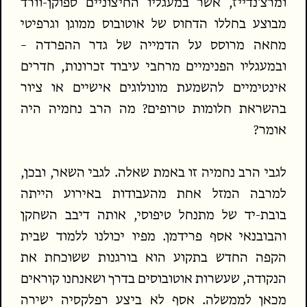
ומרצ'נדייז, אשר במעגליו החיצוניים ספוקן-וורד
מבוצע בחללו הדחוס של אוטובוס ממוגן וגרפיטי
מחאה מרוסס על הדמייה של גדר ההפרדה –
ובמעגליו הפנימיים מרחבי עיבוד זכרונות, חדרים
אינטימיים להשמעת מונולוגים אישיים או ציור
בהשראת חלומות טרופים? מה הרב נחמיה היה
אומר?
לגבי הרב נחמיה זו באמת שאלה. לגבי השאר, ובכן,
למרבה המזל אחת מהעבודות באירוע הייתה
בובת-יד של מתנחל טיפוסי, אותה דיבב השחקן
והבובנאי אסף פרידמן. מפיו יכולנו ללמוד שבית
הקפה החדש בתקוע הוא בורגנות ששוכחת את
הנקודה, שעשרות אוטובוסים בדרך ושאנחנו קוראים
מכאן לממשלה. אסף לא ביצע רפלקסיה ישירה