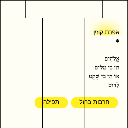
1
שירה
אפרת קוזין
*
אפרת קוזין
אפרת קוזין
*
אֱלֹהִים
המשך קריאה
כתבים נוספים
תֵּן בִּי מִלִּים
אוֹ תֵּן בִּי שֶׁקֶט
לִדוֹם
חרבות ברזל
תפילה